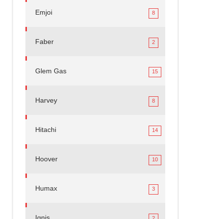
Emjoi
8
Faber
2
Glem Gas
15
Harvey
8
Hitachi
14
Hoover
10
Humax
3
Ignis
2