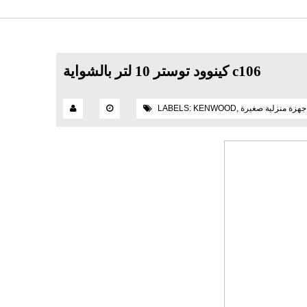
كينوود توستر 10 لتر بالشواية c106
جهزة منزلية صغيرة
,
KENWOOD
LABELS: