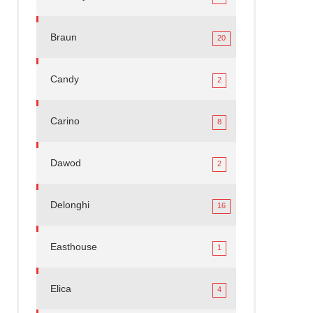
Braun
20
Candy
2
Carino
8
Dawod
2
Delonghi
16
Easthouse
1
Elica
4