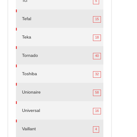
Tcl
5
Tefal
15
Teka
18
Tornado
40
Toshiba
32
Unionaire
58
Universal
16
Vaillant
4