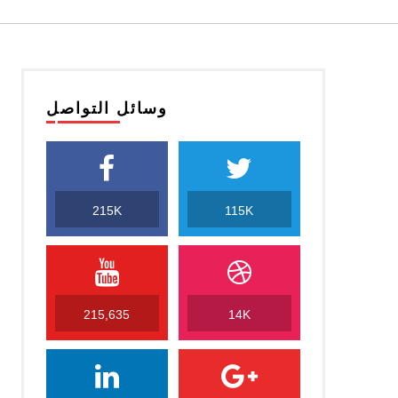
وسائل التواصل
215K
115K
215,635
14K