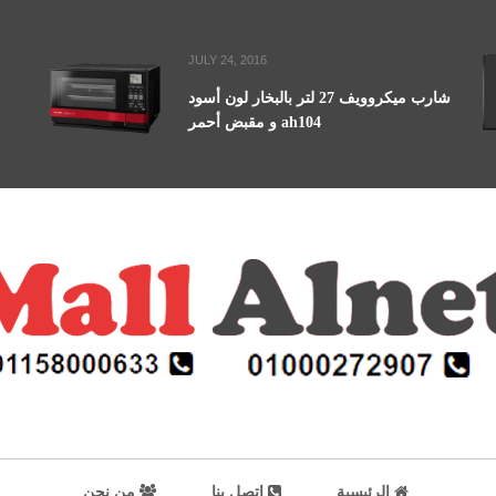
JULY 24, 2016
شارب ميكروويف 27 لتر بالبخار لون أسود
و مقبض أحمر ah104
الرئيسية
اتصل بنا
من نحن