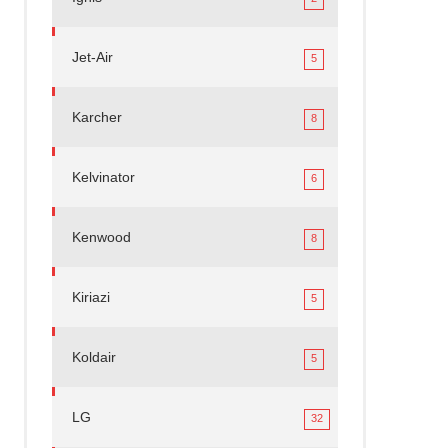
Jet-Air
5
Karcher
8
Kelvinator
6
Kenwood
8
Kiriazi
5
Koldair
5
LG
32