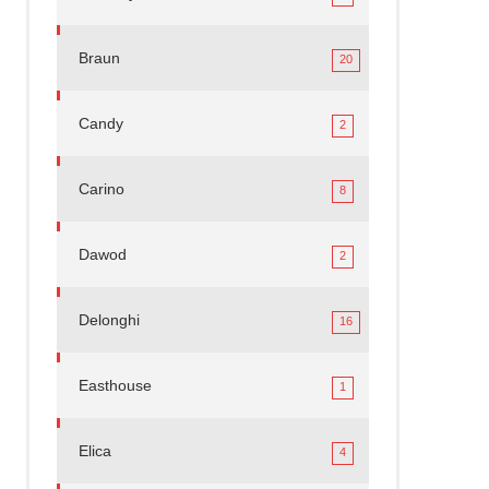
Braun
20
Candy
2
Carino
8
Dawod
2
Delonghi
16
Easthouse
1
Elica
4