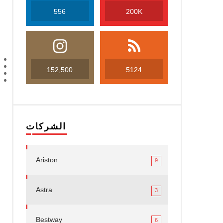
556
200K
152,500
5124
الشركات
Ariston
9
Astra
3
Bestway
6