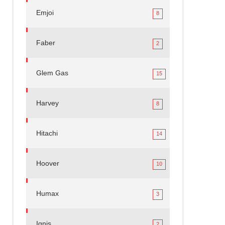
Emjoi
8
Faber
2
Glem Gas
15
Harvey
8
Hitachi
14
Hoover
10
Humax
3
Ignis
2