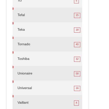
Tcl
5
Tefal
15
Teka
18
Tornado
40
Toshiba
32
Unionaire
58
Universal
16
Vaillant
4