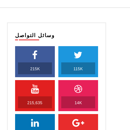
وسائل التواصل
215K
115K
215,635
14K