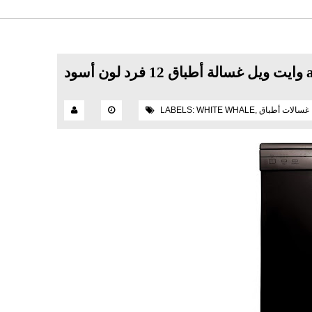
سود ai102
غسالات أطباق
,
WHITE WHALE
LABELS: