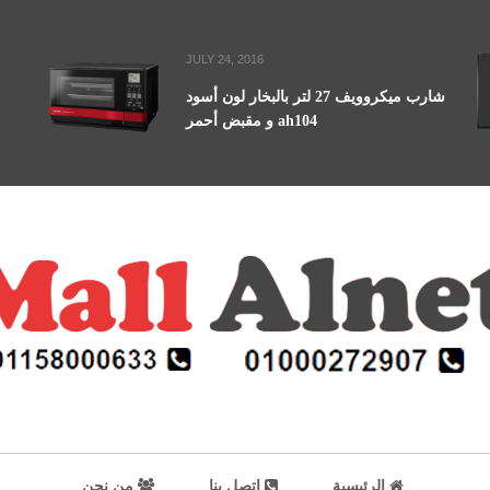
JULY 24, 2016
شارب ميكروويف 27 لتر بالبخار لون أسود
و مقبض أحمر ah104
الرئيسية
اتصل بنا
من نحن