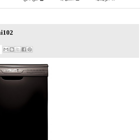
وايت ويل غسالة أطباق 12 فرد لون أ