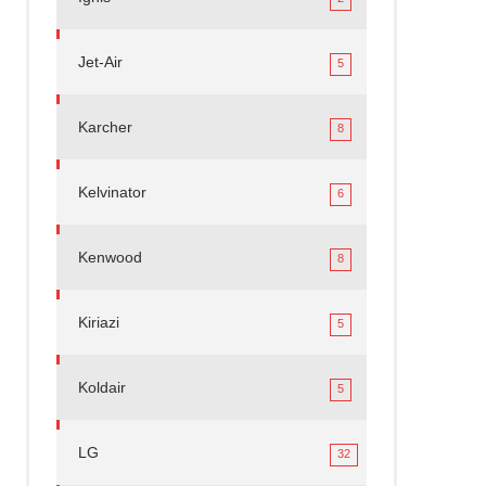
Jet-Air
5
Karcher
8
Kelvinator
6
Kenwood
8
Kiriazi
5
Koldair
5
LG
32