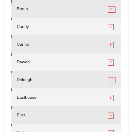
Braun
20
Candy
2
Carino
8
Dawod
2
Delonghi
16
Easthouse
1
Elica
4