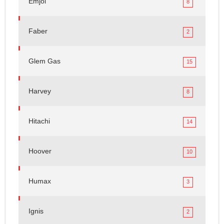
Emjoi
8
Faber
2
Glem Gas
15
Harvey
8
Hitachi
14
Hoover
10
Humax
3
Ignis
2