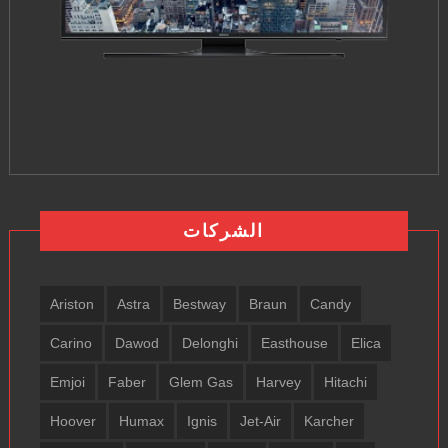
الشركات
Ariston
Astra
Bestway
Braun
Candy
Carino
Dawod
Delonghi
Easthouse
Elica
Emjoi
Faber
Glem Gas
Harvey
Hitachi
Hoover
Humax
Ignis
Jet-Air
Karcher