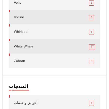
Veito
1
Voltino
6
Whirlpool
1
White Whale
27
Zahran
3
المنتجات
أحواض و حنفيات
4