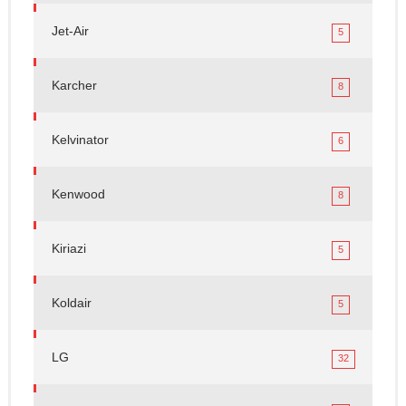
Jet-Air
5
Karcher
8
Kelvinator
6
Kenwood
8
Kiriazi
5
Koldair
5
LG
32