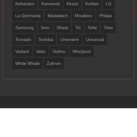
Kelvinator
Kenwood
Kiriazi
Koldair
LG
La Germania
Mediatech
Moulinex
Philips
Samsung
Sem
Sharp
Tcl
Tefal
Teka
Tornado
Toshiba
Unionaire
Universal
Vaillant
Veito
Voltino
Whirlpool
White Whale
Zahran