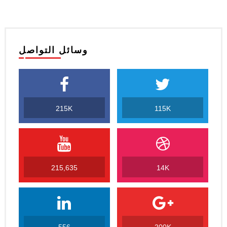
وسائل التواصل
215K
115K
215,635
14K