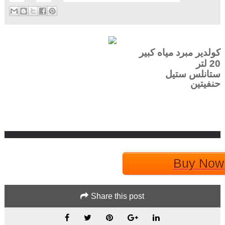
كولدير مبرد مياه كبير
20
لتر
ستانلس ستيل
حنفيتين
Buy Now
Share this post