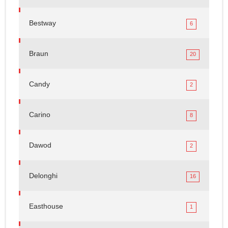
Bestway
6
Braun
20
Candy
2
Carino
8
Dawod
2
Delonghi
16
Easthouse
1