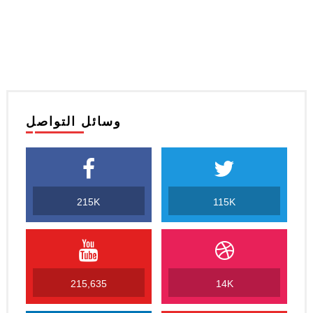
وسائل التواصل
215K
115K
215,635
14K