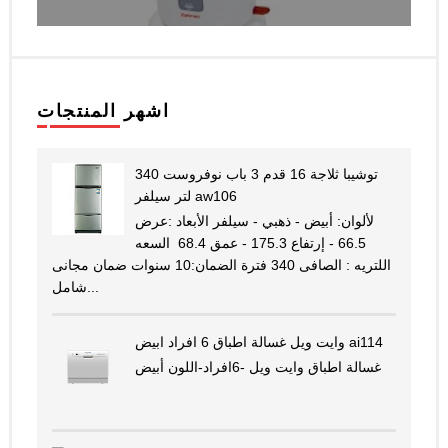
اشهر المنتجات
توشيبا ثلاجة 16 قدم 3 باب نوفروست 340
لتر سيلفر aw106
لألوان: أبيض - ذهبي - سيلفر الأبعاد :عرض
66.5 - إرتفاع 175.3 - عمق 68.4 السعه
اللتريه : الصافى 340 فترة الضمان:10 سنوات ضمان مجانى
شامل...
وايت ويل غسالة اطباق 6 افراد ابيض ai114
غسالة اطباق وايت ويل -6افراد-اللون أبيض