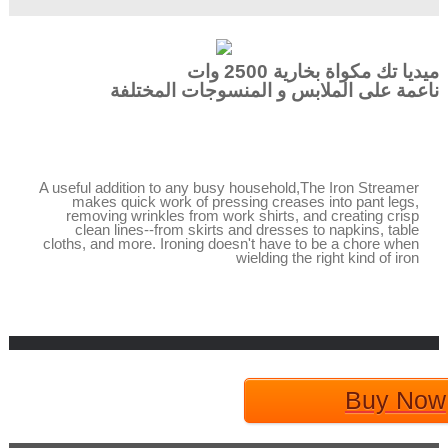
ميديا تك مكواة بخارية 2500 وات
ناعمة على الملابس و المنسوجات المختلفة
A useful addition to any busy household‎‎‎‎,‎‎The Iron Streamer
makes quick work of pressing creases into pant legs‎‎‎‎,‎‎‎‎
removing wrinkles from work shirts‎‎‎‎,‎‎‎‎ and creating crisp
clean lines‎‐‎‐from skirts and dresses to napkins‎‎‎‎,‎‎‎‎ table
cloths‎‎‎‎,‎‎‎‎ and more‎‎‎‎.‎‎‎‎ Ironing doesn‎‎‎‎'‎‎‎‎t have to be a chore when
wielding the right kind of iron
Buy Now