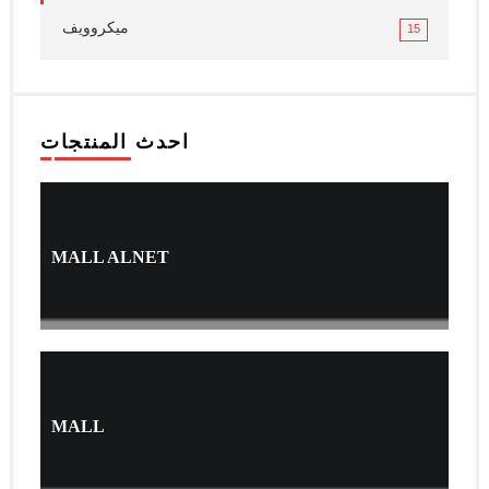
ميكروويف
15
احدث المنتجات
MALL ALNET
MALL