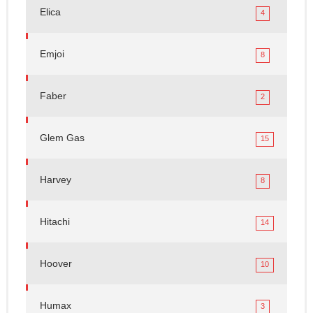
Elica
4
Emjoi
8
Faber
2
Glem Gas
15
Harvey
8
Hitachi
14
Hoover
10
Humax
3