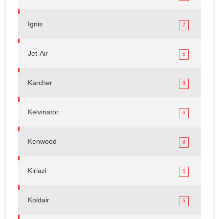
Ignis
2
Jet-Air
5
Karcher
8
Kelvinator
6
Kenwood
8
Kiriazi
5
Koldair
5