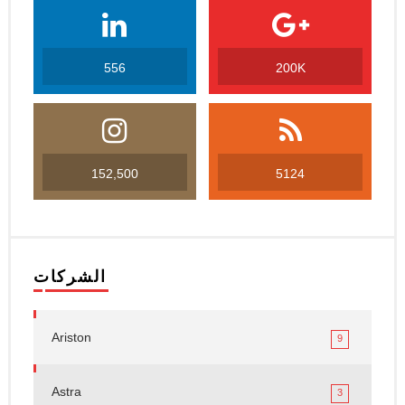
556
200K
152,500
5124
الشركات
Ariston
9
Astra
3