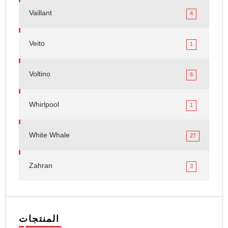
Vaillant
4
Veito
1
Voltino
6
Whirlpool
1
White Whale
27
Zahran
3
المنتجات