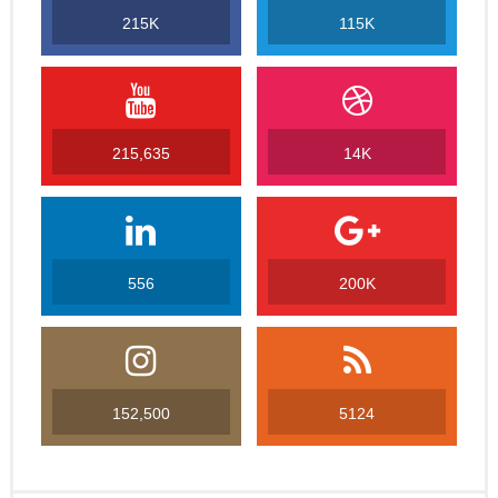
215K
115K
215,635
14K
556
200K
152,500
5124