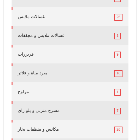
غسالات ملابس
26
غسالات ملابس و مجففات
1
فريزرات
9
مبرد مياة و فلاتر
18
مراوح
1
مسرح منزلى و بلو راى
7
مكانس و منظفات بخار
26