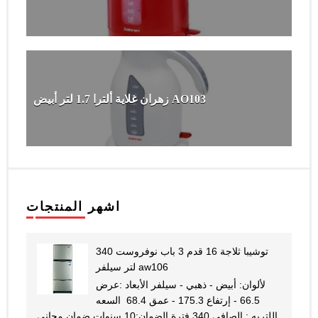
زهران غلاية ألترا 1.7 لتر أبيض AO103
اشهر المنتجات
توشيبا ثلاجة 16 قدم 3 باب نوفروست 340
لتر سيلفر aw106
لألوان: أبيض - ذهبي - سيلفر الأبعاد :عرض
66.5 - إرتفاع 175.3 - عمق 68.4 السعه
اللتريه : الصافى 340 فترة الضمان:10 سنوات ضمان مجانى