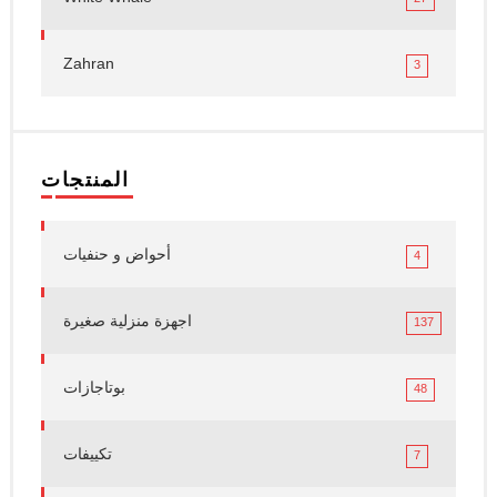
Zahran
3
المنتجات
أحواض و حنفيات
4
اجهزة منزلية صغيرة
137
بوتاجازات
48
تكييفات
7