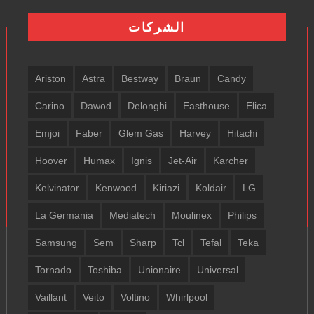
الشركات
Ariston
Astra
Bestway
Braun
Candy
Carino
Dawod
Delonghi
Easthouse
Elica
Emjoi
Faber
Glem Gas
Harvey
Hitachi
Hoover
Humax
Ignis
Jet-Air
Karcher
Kelvinator
Kenwood
Kiriazi
Koldair
LG
La Germania
Mediatech
Moulinex
Philips
Samsung
Sem
Sharp
Tcl
Tefal
Teka
Tornado
Toshiba
Unionaire
Universal
Vaillant
Veito
Voltino
Whirlpool