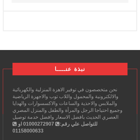
نبذة عنــــا
نحن متخصصون في توفير الاهزة المنزلية والكهربائية
والالكترونية والمحمول واللاب توب والاجهزة الرياضية
والملابس والاحذية والساعات والاكسسوارات والهدايا
وجميع احتياجا الرجل والمرأة والطفل والمنزل المصري
العصري الحديث بافضل الاسعار وافضل خدمة توصيل
للتواصل علي رقم:
01000272907 او
01158000633