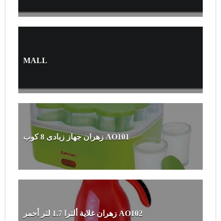
MALL
زهران جهاز زبادى 8 كوب AO101
زهران غلاية ألترا 1.7 لتر أحمر AO102