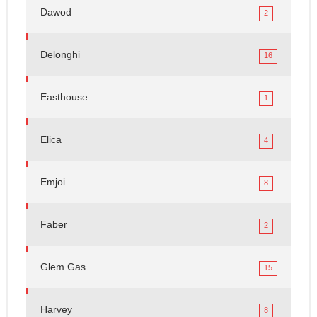
Dawod
2
Delonghi
16
Easthouse
1
Elica
4
Emjoi
8
Faber
2
Glem Gas
15
Harvey
8