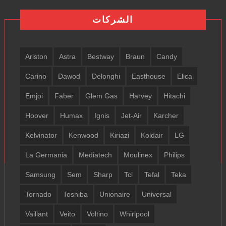
الشركات
Ariston
Astra
Bestway
Braun
Candy
Carino
Dawod
Delonghi
Easthouse
Elica
Emjoi
Faber
Glem Gas
Harvey
Hitachi
Hoover
Humax
Ignis
Jet-Air
Karcher
Kelvinator
Kenwood
Kiriazi
Koldair
LG
La Germania
Mediatech
Moulinex
Philips
Samsung
Sem
Sharp
Tcl
Tefal
Teka
Tornado
Toshiba
Unionaire
Universal
Vaillant
Veito
Voltino
Whirlpool