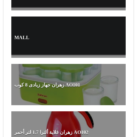
MALL
زهران جهاز زبادى 8 كوب AO101
زهران غلاية ألترا 1.7 لتر أحمر AO102