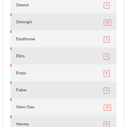
Dawod
2
Delonghi
16
Easthouse
1
Elica
4
Emjoi
8
Faber
2
Glem Gas
15
Harvey
8