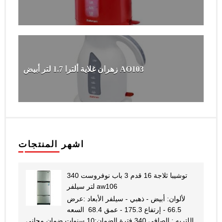
زهران غلاية ألترا 1.7 لتر أبيض AO103
اشهر المنتجات
توشيبا ثلاجة 16 قدم 3 باب نوفروست 340
لتر سيلفر aw106
لألوان: أبيض - ذهبي - سيلفر الأبعاد :عرض
66.5 - إرتفاع 175.3 - عمق 68.4 السعه
اللتريه : الصافى 340 فترة الضمان:10 سنوات ضمان مجانى