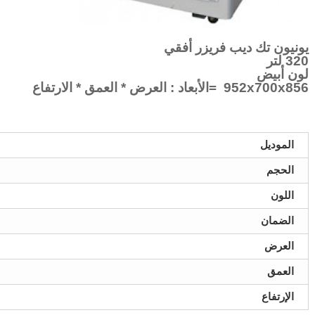
يونيون تك ديب فريزر أفقي
320 لتر
لون أبيض
952x700x856 =الأبعاد : العرض * العمق * الارتفاع
الموديل
الحجم
اللون
الضمان
العرض
العمق
الإرتفاع