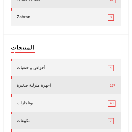
Zahran
3
المنتجات
أحواض و حنفيات
4
اجهزة منزلية صغيرة
137
بوتاجازات
48
تكييفات
7