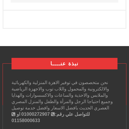
نبذة عنــــا
نحن متخصصون في توفير الاهزة المنزلية والكهربائية
والالكترونية والمحمول واللاب توب والاجهزة الرياضية
والملابس والاحذية والساعات والاكسسوارات والهدايا
وجميع احتياجا الرجل والمرأة والطفل والمنزل المصري
العصري الحديث بافضل الاسعار وافضل خدمة توصيل
للتواصل علي رقم:
01000272907 او
01158000633