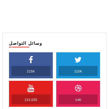
وسائل التواصل
215K
115K
215,635
14K