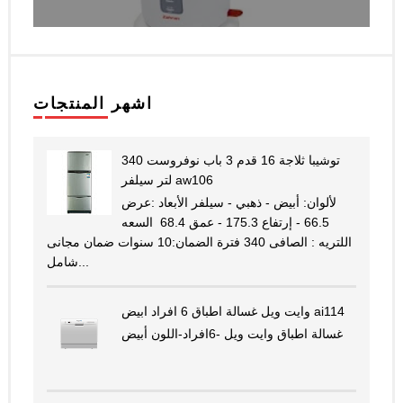
اشهر المنتجات
توشيبا ثلاجة 16 قدم 3 باب نوفروست 340
لتر سيلفر aw106
لألوان: أبيض - ذهبي - سيلفر الأبعاد :عرض
66.5 - إرتفاع 175.3 - عمق 68.4 السعه
اللتريه : الصافى 340 فترة الضمان:10 سنوات ضمان مجانى
شامل...
وايت ويل غسالة اطباق 6 افراد ابيض ai114
غسالة اطباق وايت ويل -6افراد-اللون أبيض