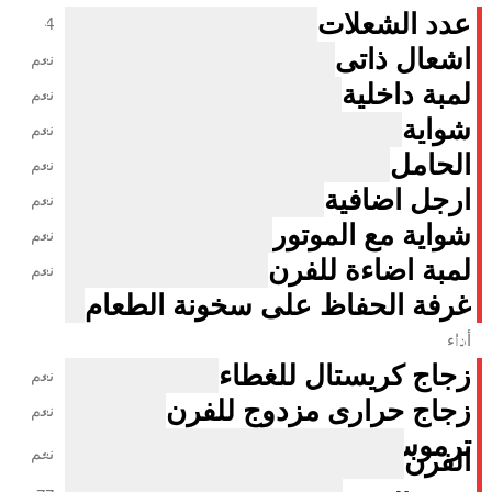
عدد الشعلات
4
اشعال ذاتى
نعم
لمبة داخلية
نعم
شواية
نعم
الحامل
نعم
ارجل اضافية
نعم
شواية مع الموتور
نعم
لمبة اضاءة للفرن
نعم
غرفة الحفاظ على سخونة الطعام
أداء
زجاج كريستال للغطاء
نعم
زجاج حرارى مزدوج للفرن
نعم
ترموستات لتنظيم درجة حرارة
نعم
الفرن