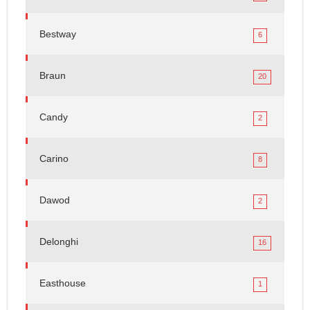
Bestway
6
Braun
20
Candy
2
Carino
8
Dawod
2
Delonghi
16
Easthouse
1