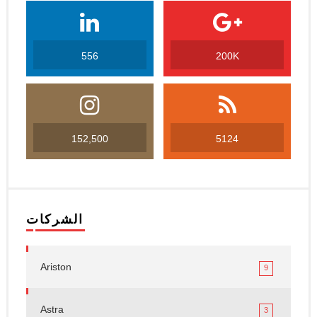
556
200K
152,500
5124
الشركات
Ariston
9
Astra
3