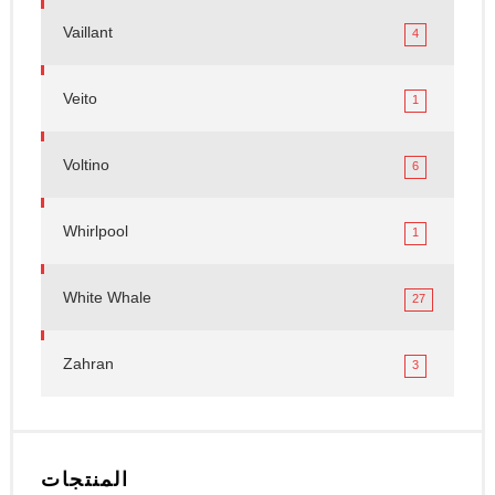
Vaillant
4
Veito
1
Voltino
6
Whirlpool
1
White Whale
27
Zahran
3
المنتجات