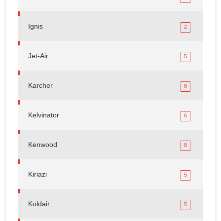
Ignis
2
Jet-Air
5
Karcher
8
Kelvinator
6
Kenwood
8
Kiriazi
5
Koldair
5