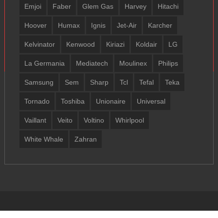
Emjoi
Faber
Glem Gas
Harvey
Hitachi
Hoover
Humax
Ignis
Jet-Air
Karcher
Kelvinator
Kenwood
Kiriazi
Koldair
LG
La Germania
Mediatech
Moulinex
Philips
Samsung
Sem
Sharp
Tcl
Tefal
Teka
Tornado
Toshiba
Unionaire
Universal
Vaillant
Veito
Voltino
Whirlpool
White Whale
Zahran