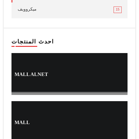
ميكروويف
15
احدث المنتجات
MALL ALNET
MALL