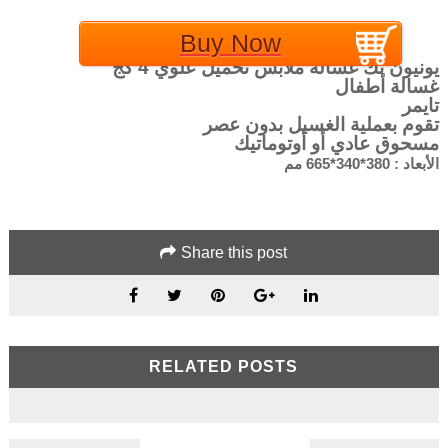
EGP اتصل بنا
Buy Now
يونيون تك غسالة ملابس تحميل علوي 4 كج
غسالة أطفال
تايمر
تقوم بعملية الغسيل بدون عصر
مسحوق عادي أو أوتوماتيك
الأبعاد :
380*340*665
مم
Share this post
RELATED POSTS