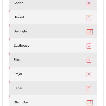
Carino
8
Dawod
2
Delonghi
16
Easthouse
1
Elica
4
Emjoi
8
Faber
2
Glem Gas
15