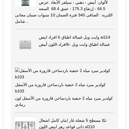
لألوان: أبيض - ذهبي - سيلفر الأبعاد :عرض
66.5 - إرتفاع 175.3 - عمق 68.4 السعه
اللتريه : الصافى 340 فترة الضمان:10 سنوات ضمان مجانى
شامل...
وايت ويل غسالة اطباق 6 افراد ابيض ai114
غسالة اطباق وايت ويل -6افراد-اللون أبيض
كولدير مبرد مياه 2 حنفية باردساخن قارورة من الأسفل
b103
كولدير مبرد مياه 2 حنفية باردساخن قارورة من الأسفل لون
رمادي
تكا مسطح 5 شعلة غاز امان كامل اشعال
ذاتى قواعد زهر ابيض اللون al110