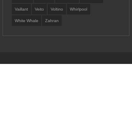
Vaillant
Veito
Voltino
Whirlpool
White Whale
Zahran