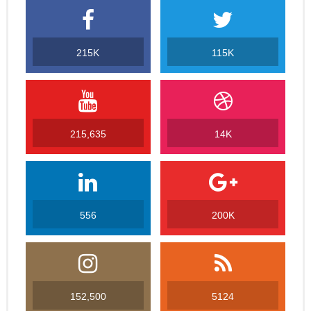
215K
115K
215,635
14K
556
200K
152,500
5124