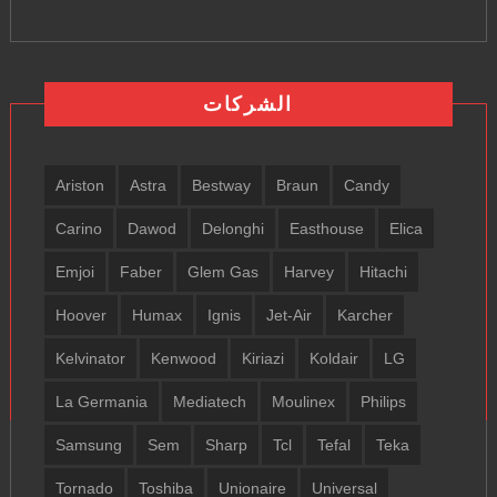
الشركات
Ariston
Astra
Bestway
Braun
Candy
Carino
Dawod
Delonghi
Easthouse
Elica
Emjoi
Faber
Glem Gas
Harvey
Hitachi
Hoover
Humax
Ignis
Jet-Air
Karcher
Kelvinator
Kenwood
Kiriazi
Koldair
LG
La Germania
Mediatech
Moulinex
Philips
Samsung
Sem
Sharp
Tcl
Tefal
Teka
Tornado
Toshiba
Unionaire
Universal