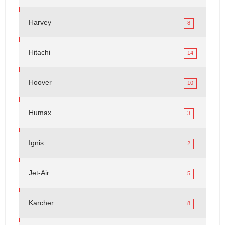
Harvey
8
Hitachi
14
Hoover
10
Humax
3
Ignis
2
Jet-Air
5
Karcher
8