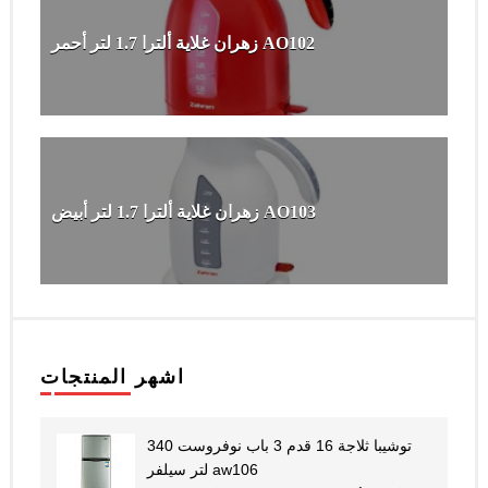
زهران غلاية ألترا 1.7 لتر أحمر AO102
زهران غلاية ألترا 1.7 لتر أبيض AO103
اشهر المنتجات
توشيبا ثلاجة 16 قدم 3 باب نوفروست 340
لتر سيلفر aw106