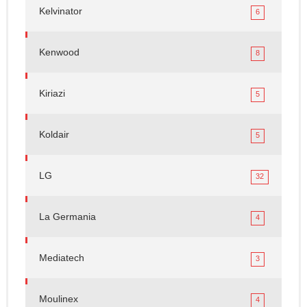
Kelvinator
6
Kenwood
8
Kiriazi
5
Koldair
5
LG
32
La Germania
4
Mediatech
3
Moulinex
4