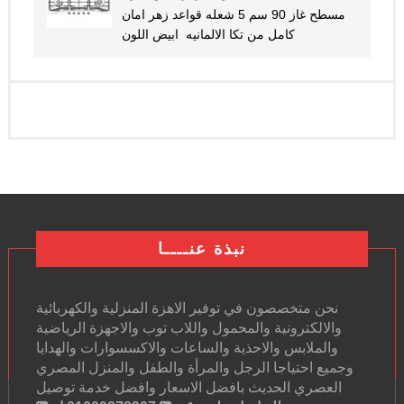
مسطح غاز 90 سم 5 شعله قواعد زهر امان
كامل من تكا الالمانيه ابيض اللون
نبذة عنــــا
نحن متخصصون في توفير الاهزة المنزلية والكهربائية
والالكترونية والمحمول واللاب توب والاجهزة الرياضية
والملابس والاحذية والساعات والاكسسوارات والهدايا
وجميع احتياجا الرجل والمرأة والطفل والمنزل المصري
العصري الحديث بافضل الاسعار وافضل خدمة توصيل