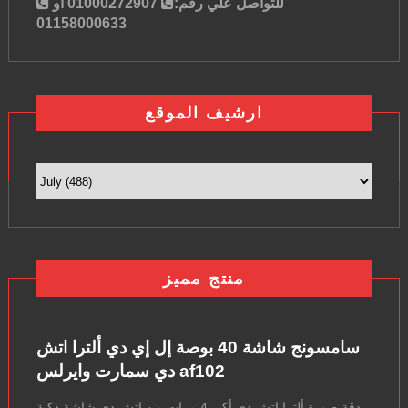
للتواصل علي رقم:
01000272907 او
01158000633
ارشيف الموقع
منتج مميز
سامسونج شاشة 40 بوصة إل إي دي ألترا اتش
دي سمارت وايرلس af102
دقة صورة ألترا اتش دي أكبر 4 مرات من اتش دي شاشة ذكية