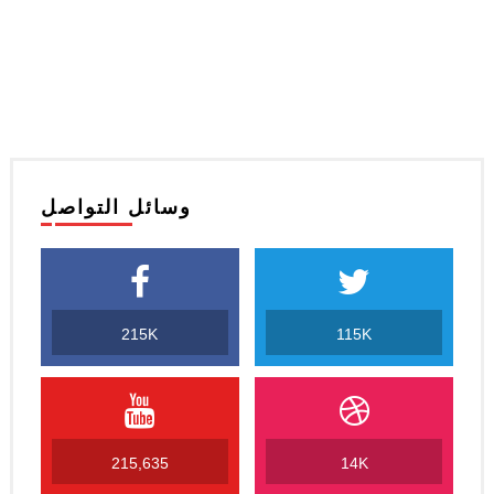
وسائل التواصل
215K
115K
215,635
14K