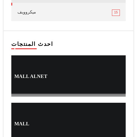
ميكروويف
15
احدث المنتجات
MALL ALNET
MALL