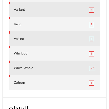
Vaillant
4
Veito
1
Voltino
6
Whirlpool
1
White Whale
27
Zahran
3
المنتجات