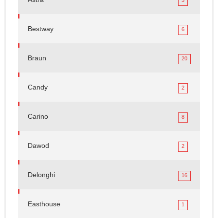
3
Bestway
6
Braun
20
Candy
2
Carino
8
Dawod
2
Delonghi
16
Easthouse
1