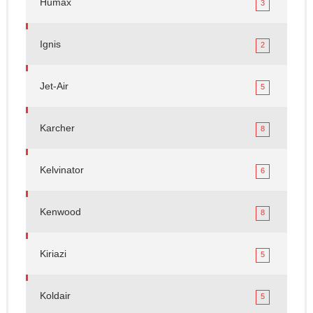
Humax
3
Ignis
2
Jet-Air
5
Karcher
8
Kelvinator
6
Kenwood
8
Kiriazi
5
Koldair
5