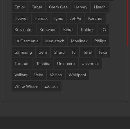
Emjoi
Faber
Glem Gas
Harvey
Hitachi
Hoover
Humax
Ignis
Jet-Air
Karcher
Kelvinator
Kenwood
Kiriazi
Koldair
LG
La Germania
Mediatech
Moulinex
Philips
Samsung
Sem
Sharp
Tcl
Tefal
Teka
Tornado
Toshiba
Unionaire
Universal
Vaillant
Veito
Voltino
Whirlpool
White Whale
Zahran