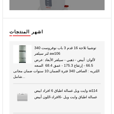
اشهر المنتجات
توشيبا ثلاجة 16 قدم 3 باب نوفروست 340
لتر سيلفر aw106
لألوان: أبيض - ذهبي - سيلفر الأبعاد :عرض
66.5 - إرتفاع 175.3 - عمق 68.4 السعه
اللتريه : الصافى 340 فترة الضمان:10 سنوات ضمان مجانى
شامل...
وايت ويل غسالة اطباق 6 افراد ابيض ai114
غسالة اطباق وايت ويل -6افراد-اللون أبيض