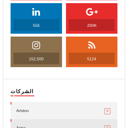
556
200K
152,500
5124
الشركات
Ariston
9
Astra