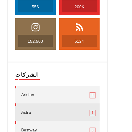
556
200K
152,500
5124
الشركات
Ariston
9
Astra
3
Bestway
6