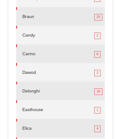
Braun
20
Candy
2
Carino
8
Dawod
2
Delonghi
16
Easthouse
1
Elica
4