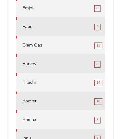
Emjoi
8
Faber
2
Glem Gas
15
Harvey
8
Hitachi
14
Hoover
10
Humax
3
Ignis
2