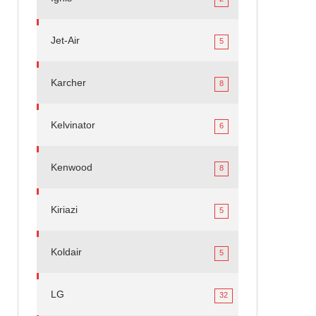
Jet-Air
5
Karcher
8
Kelvinator
6
Kenwood
8
Kiriazi
5
Koldair
5
LG
32