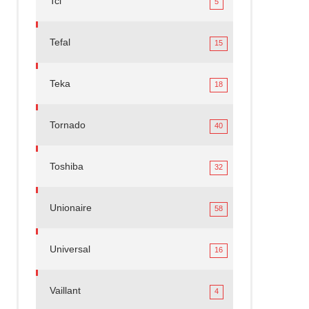
Tcl
5
Tefal
15
Teka
18
Tornado
40
Toshiba
32
Unionaire
58
Universal
16
Vaillant
4