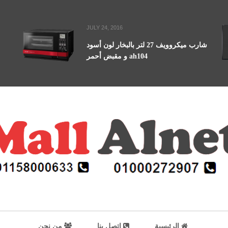
JULY 24, 2016
شارب ميكروويف 27 لتر بالبخار لون أسود
و مقبض أحمر ah104
الرئيسية
اتصل بنا
من نحن