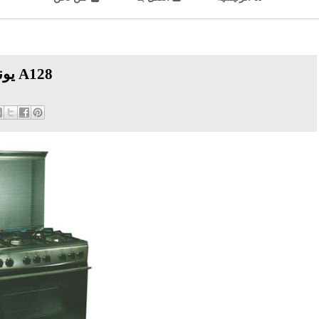
يونيون اير بوتجاز 5 شعلة 80 فى 60 بالمروحة A128