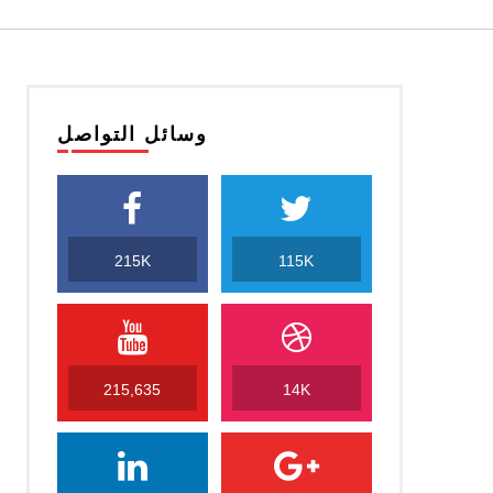
وسائل التواصل
215K
115K
215,635
14K