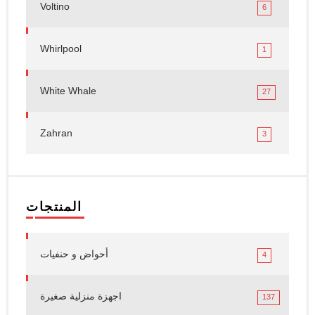
Voltino
6
Whirlpool
1
White Whale
27
Zahran
3
المنتجات
أحواض و حنفيات
4
اجهزة منزلية صغيرة
137