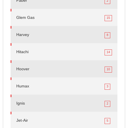
Faber
2
Glem Gas
15
Harvey
8
Hitachi
14
Hoover
10
Humax
3
Ignis
2
Jet-Air
5