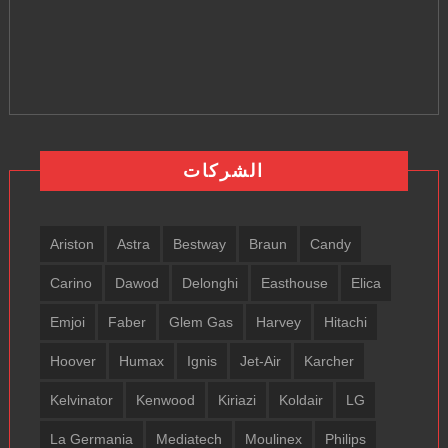
الشركات
Ariston
Astra
Bestway
Braun
Candy
Carino
Dawod
Delonghi
Easthouse
Elica
Emjoi
Faber
Glem Gas
Harvey
Hitachi
Hoover
Humax
Ignis
Jet-Air
Karcher
Kelvinator
Kenwood
Kiriazi
Koldair
LG
La Germania
Mediatech
Moulinex
Philips