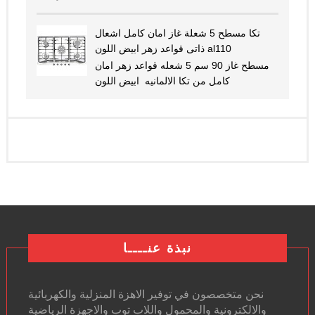
تكا مسطح 5 شعلة غاز امان كامل اشعال
ذاتى قواعد زهر ابيض اللون al110
مسطح غاز 90 سم 5 شعله قواعد زهر امان
كامل من تكا الالمانيه ابيض اللون
نبذة عنــــا
نحن متخصصون في توفير الاهزة المنزلية والكهربائية
والالكترونية والمحمول واللاب توب والاجهزة الرياضية