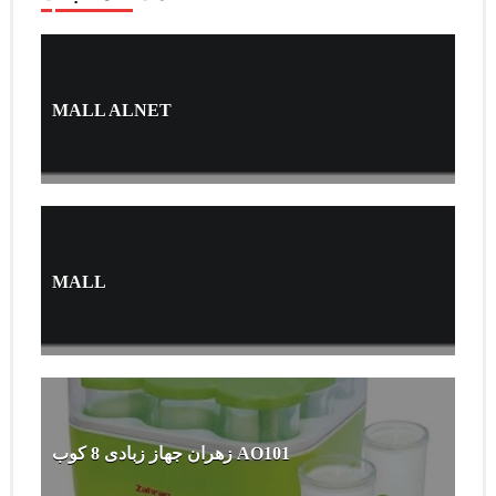
MALL ALNET
MALL
زهران جهاز زبادى 8 كوب AO101