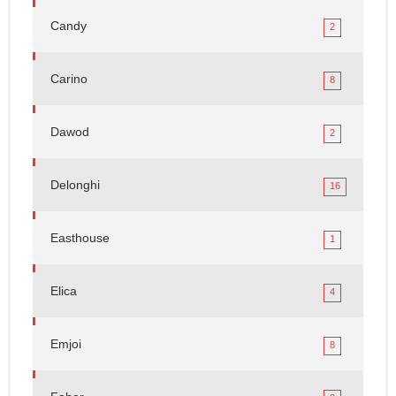
Candy
2
Carino
8
Dawod
2
Delonghi
16
Easthouse
1
Elica
4
Emjoi
8