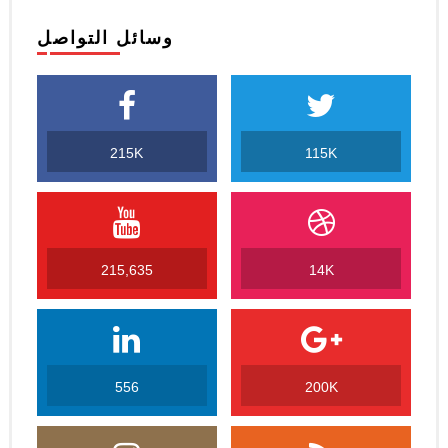
وسائل التواصل
215K
115K
215,635
14K
556
200K