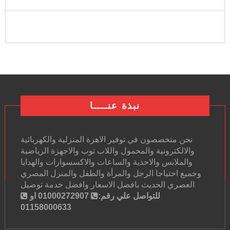
نبذة عنــــا
نحن متخصصون في توفير الاهزة المنزلية والكهربائية
والالكترونية والمحمول واللاب توب والاجهزة الرياضية
والملابس والاحذية والساعات والاكسسوارات والهدايا
وجميع احتياجا الرجل والمرأة والطفل والمنزل المصري
العصري الحديث بافضل الاسعار وافضل خدمة توصيل
للتواصل علي رقم:
01000272907 او
01158000633