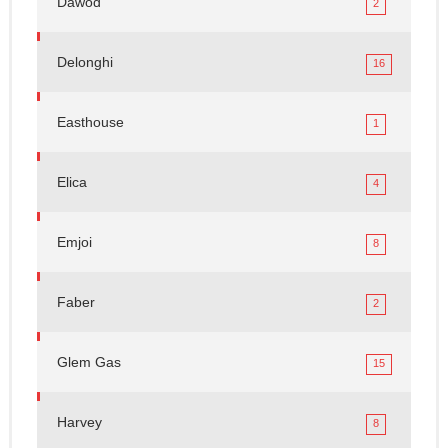
Dawod
2
Delonghi
16
Easthouse
1
Elica
4
Emjoi
8
Faber
2
Glem Gas
15
Harvey
8