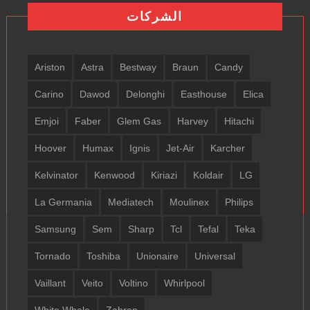
الشركات
Ariston
Astra
Bestway
Braun
Candy
Carino
Dawod
Delonghi
Easthouse
Elica
Emjoi
Faber
Glem Gas
Harvey
Hitachi
Hoover
Humax
Ignis
Jet-Air
Karcher
Kelvinator
Kenwood
Kiriazi
Koldair
LG
La Germania
Mediatech
Moulinex
Philips
Samsung
Sem
Sharp
Tcl
Tefal
Teka
Tornado
Toshiba
Unionaire
Universal
Vaillant
Veito
Voltino
Whirlpool
White Whale
Zahran