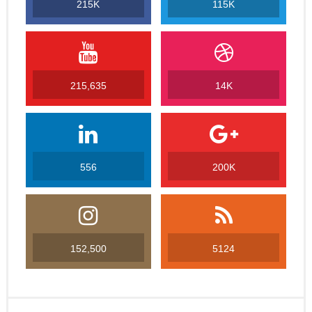
215K
115K
215,635
14K
556
200K
152,500
5124