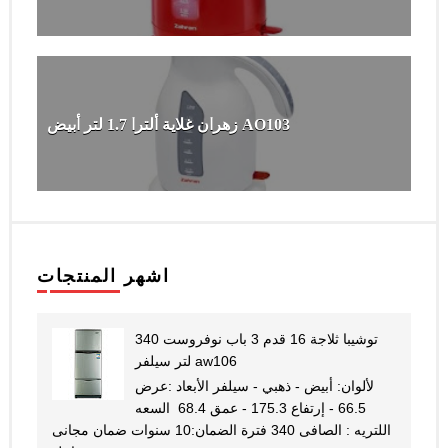
زهران غلاية ألترا 1.7 لتر أبيض AO103
اشهر المنتجات
توشيبا ثلاجة 16 قدم 3 باب نوفروست 340
لتر سيلفر aw106
لألوان: أبيض - ذهبي - سيلفر الأبعاد :عرض
66.5 - إرتفاع 175.3 - عمق 68.4 السعه
اللتريه : الصافى 340 فترة الضمان:10 سنوات ضمان مجانى