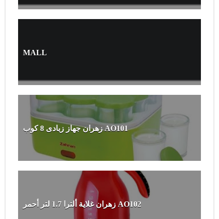
MALL
زهران جهاز زبادى 8 كوب AO101
زهران غلاية ألترا 1.7 لتر أحمر AO102