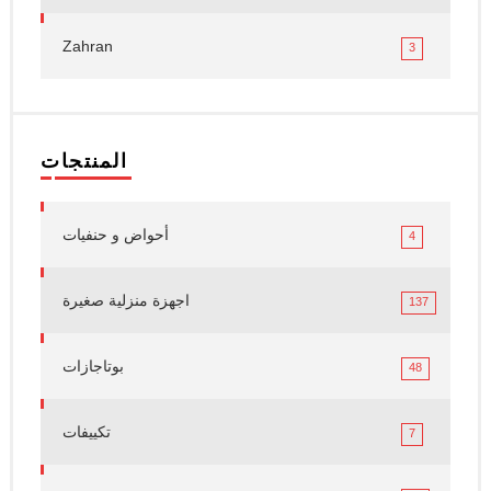
Zahran
3
المنتجات
أحواض و حنفيات
4
اجهزة منزلية صغيرة
137
بوتاجازات
48
تكييفات
7