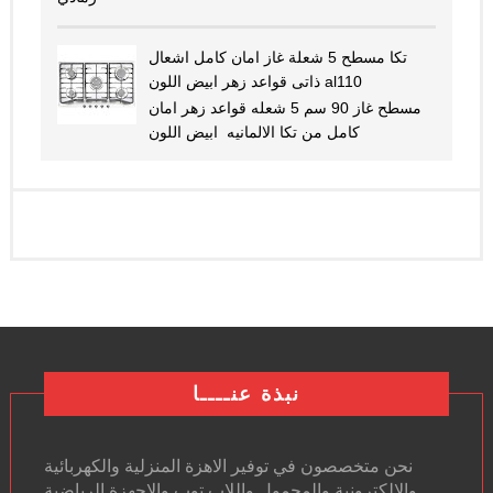
تكا مسطح 5 شعلة غاز امان كامل اشعال
ذاتى قواعد زهر ابيض اللون al110
مسطح غاز 90 سم 5 شعله قواعد زهر امان
كامل من تكا الالمانيه ابيض اللون
نبذة عنــــا
نحن متخصصون في توفير الاهزة المنزلية والكهربائية
والالكترونية والمحمول واللاب توب والاجهزة الرياضية