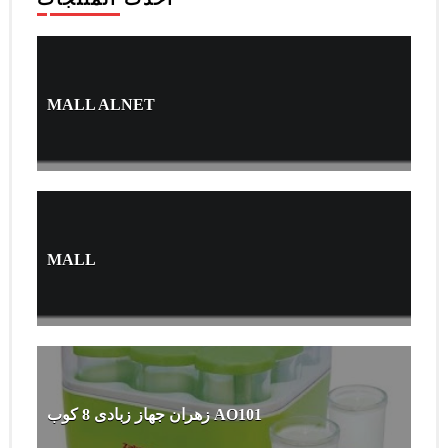
MALL ALNET
MALL
زهران جهاز زبادى 8 كوب AO101