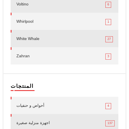
Voltino
6
Whirlpool
1
White Whale
27
Zahran
3
المنتجات
أحواض و حنفيات
4
اجهزة منزلية صغيرة
137