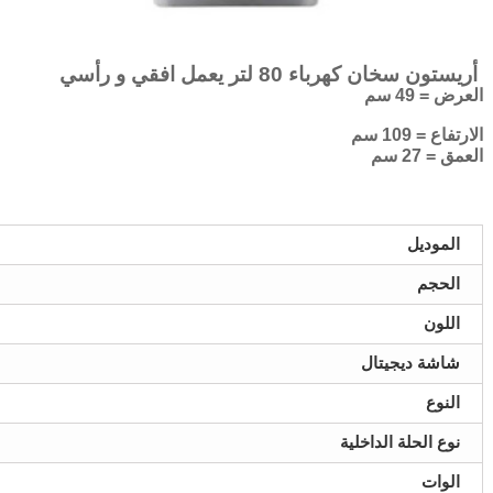
أريستون سخان كهرباء 80 لتر يعمل افقي و رأسي
العرض = 49 سم
الارتفاع = 109 سم
العمق = 27 سم
الموديل
الحجم
اللون
شاشة ديجيتال
النوع
نوع الحلة الداخلية
الوات