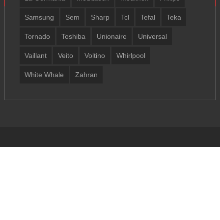
Samsung
Sem
Sharp
Tcl
Tefal
Teka
Tornado
Toshiba
Unionaire
Universal
Vaillant
Veito
Voltino
Whirlpool
White Whale
Zahran