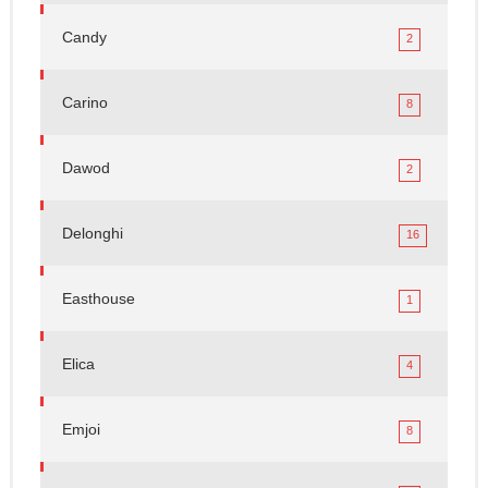
Candy
2
Carino
8
Dawod
2
Delonghi
16
Easthouse
1
Elica
4
Emjoi
8