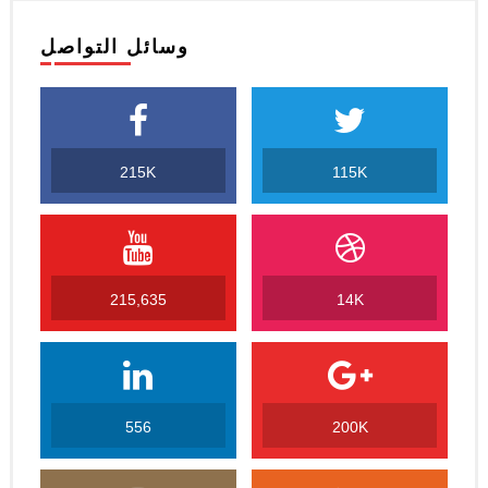
وسائل التواصل
215K
115K
215,635
14K
556
200K