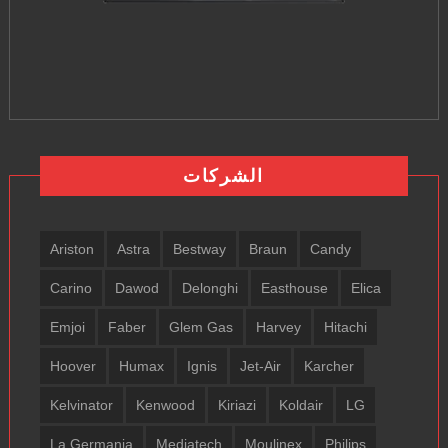
الشركات
Ariston
Astra
Bestway
Braun
Candy
Carino
Dawod
Delonghi
Easthouse
Elica
Emjoi
Faber
Glem Gas
Harvey
Hitachi
Hoover
Humax
Ignis
Jet-Air
Karcher
Kelvinator
Kenwood
Kiriazi
Koldair
LG
La Germania
Mediatech
Moulinex
Philips