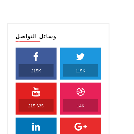
وسائل التواصل
215K
115K
215,635
14K