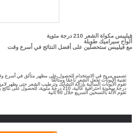
فيليبس مكواة الشعر 210 درجة مئوية
ألواح سيراميك طويلة
مع فيليبس ستحصلين على أفضل النتائج في أسرع وقت
تصميم مريح في الاستخدام للحصول على مظهر متألق في أسرع وقت 
تقنية الأيونات تجعل الشعر ناعمًا ومتألقًا
تقوم الأيونات السالبة بإزالة التشابك وترطيب الشعر حتى يظهر لا
درجة سخونة احترافية عالية، 210 درجة مئوية، للحصول على نتائج رائعة
تقوم الآلة بالتسخين السريع خلال 60 ثانية