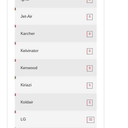
Jet-Air
5
Karcher
8
Kelvinator
6
Kenwood
8
Kiriazi
5
Koldair
5
LG
32