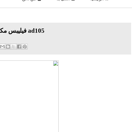
فيليبس مكواة شعر بخاصية الأيونات و ألواح سيراميك ad105