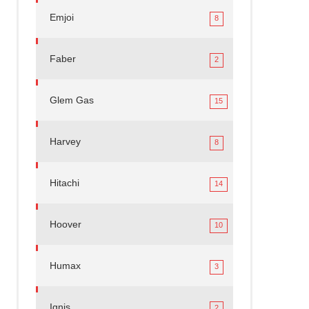
Emjoi
8
Faber
2
Glem Gas
15
Harvey
8
Hitachi
14
Hoover
10
Humax
3
Ignis
2