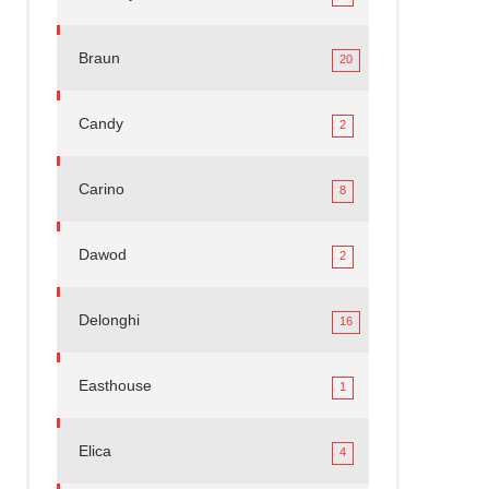
Braun
20
Candy
2
Carino
8
Dawod
2
Delonghi
16
Easthouse
1
Elica
4