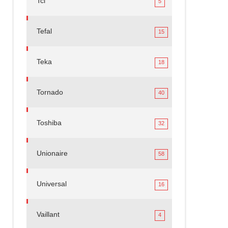
Tcl
5
Tefal
15
Teka
18
Tornado
40
Toshiba
32
Unionaire
58
Universal
16
Vaillant
4