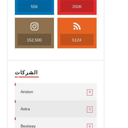
556
200K
152,500
5124
الشركات
Ariston
9
Astra
3
Bestway
6