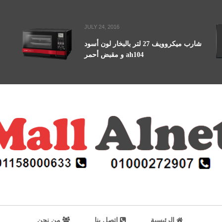
JULY 24, 2016
شارب ميكروويف 27 لتر بالبخار لون أسود
و مقبض أحمر ah104
الرئيسية
اتصل بنا
من نحن